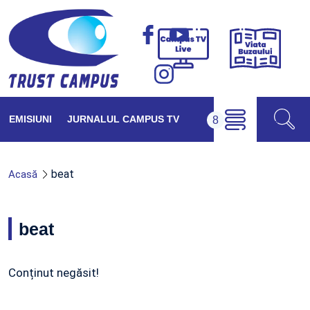
Viața
Campus
Buzăul
TV
Live
EMISIUNI
JURNALUL CAMPUS TV
beat
Acasă
beat
Conținut negăsit!