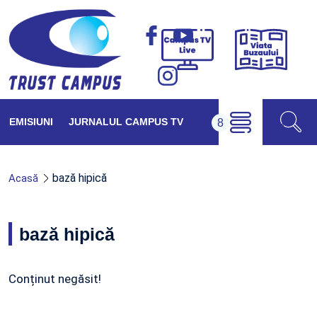
Viața
Campus
Buzăul
TV
Live
EMISIUNI
JURNALUL CAMPUS TV
bază hipică
Acasă
bază hipică
Conținut negăsit!