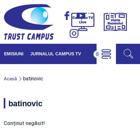
Viața
Campus
Buzăul
TV
Live
EMISIUNI
JURNALUL CAMPUS TV
batinovic
Acasă
batinovic
Conținut negăsit!