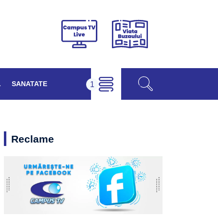
Viața
Campus
Buzăului
TV
Live
L
SANATATE
Reclame