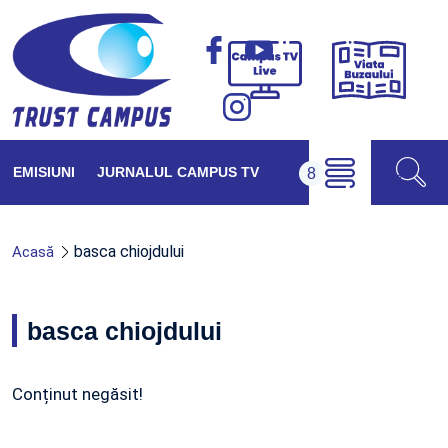
Viața
Campus
Buzăul
TV
Live
EMISIUNI
JURNALUL CAMPUS TV
basca chiojdului
Acasă
basca chiojdului
Conținut negăsit!