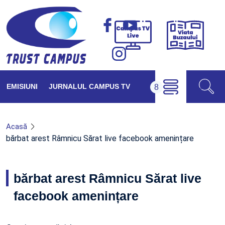
Viața
Campus
Buzăul
TV
Live
EMISIUNI
JURNALUL CAMPUS TV
Acasă
bărbat arest Râmnicu Sărat live facebook amenințare
bărbat arest Râmnicu Sărat live
facebook amenințare