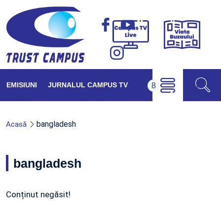
Viața
Campus
Buzăul
TV
Live
EMISIUNI
JURNALUL CAMPUS TV
bangladesh
Acasă
bangladesh
Conținut negăsit!