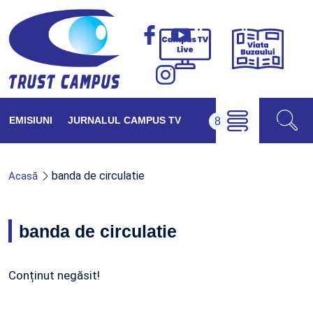
Viața
Campus
Buzăul
TV
Live
EMISIUNI
JURNALUL CAMPUS TV
banda de circulatie
Acasă
banda de circulatie
Conținut negăsit!