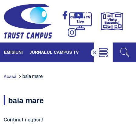
Viața
Campus
Buzăul
TV
Live
EMISIUNI
JURNALUL CAMPUS TV
baia mare
Acasă
baia mare
Conținut negăsit!