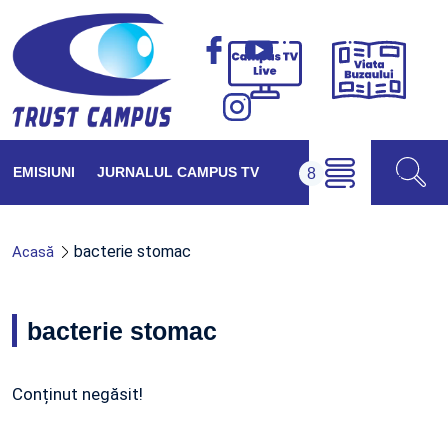
Viața
Campus
Buzăul
TV
Live
EMISIUNI
JURNALUL CAMPUS TV
bacterie stomac
Acasă
bacterie stomac
Conținut negăsit!