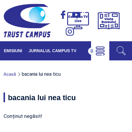
Viața
Campus
Buzăul
TV
Live
EMISIUNI
JURNALUL CAMPUS TV
bacania lui nea ticu
Acasă
bacania lui nea ticu
Conținut negăsit!