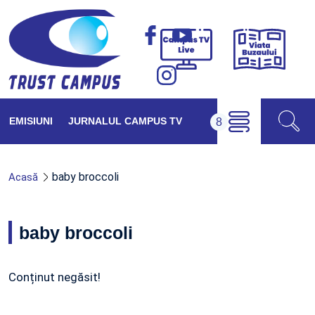
Viața
Campus
Buzăul
TV
Live
EMISIUNI
JURNALUL CAMPUS TV
baby broccoli
Acasă
baby broccoli
Conținut negăsit!