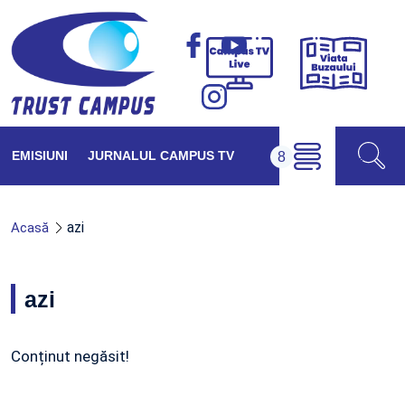
Viața
Campus
Buzăul
TV
Live
EMISIUNI
JURNALUL CAMPUS TV
azi
Acasă
azi
Conținut negăsit!