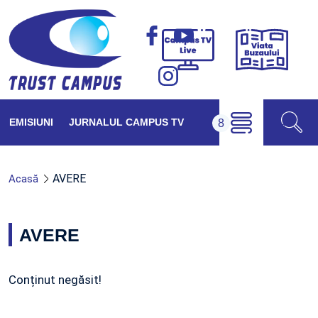
Viața
Campus
Buzăul
TV
Live
EMISIUNI
JURNALUL CAMPUS TV
AVERE
Acasă
AVERE
Conținut negăsit!