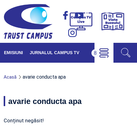
Viața
Campus
Buzăul
TV
Live
EMISIUNI
JURNALUL CAMPUS TV
avarie conducta apa
Acasă
avarie conducta apa
Conținut negăsit!