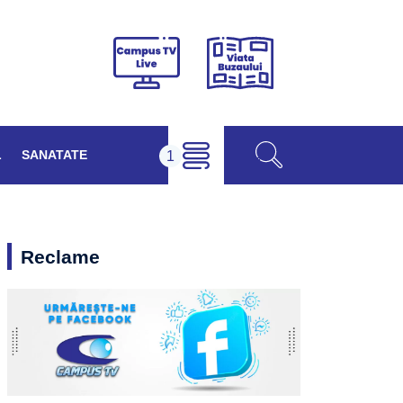
Viața
Campus
Buzăului
TV
Live
L
SANATATE
Reclame