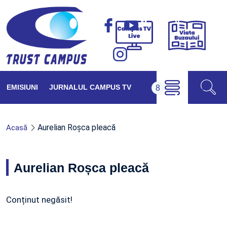
Viața
Campus
Buzăul
TV
Live
EMISIUNI
JURNALUL CAMPUS TV
Aurelian Roșca pleacă
Acasă
Aurelian Roșca pleacă
Conținut negăsit!