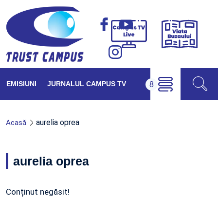
Viața
Campus
Buzăul
TV
Live
EMISIUNI
JURNALUL CAMPUS TV
aurelia oprea
Acasă
aurelia oprea
Conținut negăsit!