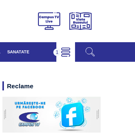
Viața
Campus
Buzăului
TV
Live
L
SANATATE
Reclame