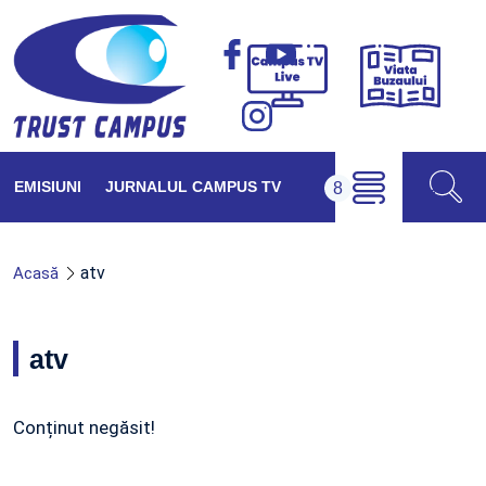
Viața
Campus
Buzăul
TV
Live
EMISIUNI
JURNALUL CAMPUS TV
atv
Acasă
atv
Conținut negăsit!