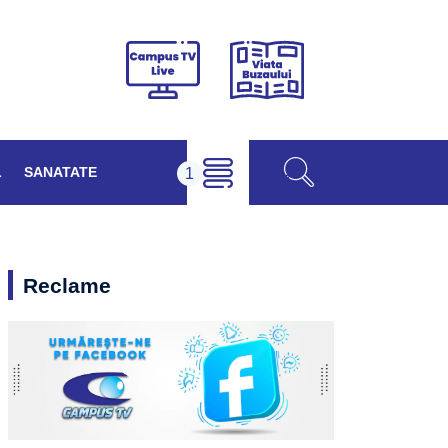
Viața
Campus
Buzăului
TV
Live
L
SANATATE
Reclame