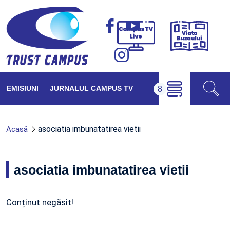
Viața
Campus
Buzăul
TV
Live
EMISIUNI
JURNALUL CAMPUS TV
asociatia imbunatatirea vietii
Acasă
asociatia imbunatatirea vietii
Conținut negăsit!