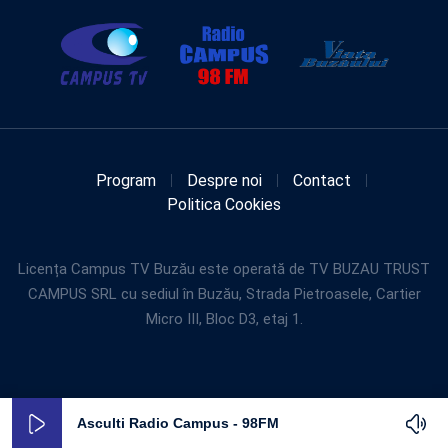
Program
Despre noi
Contact
Politica Cookies
Licența Campus TV Buzău este operată de TV BUZAU TRUST
CAMPUS SRL cu sediul în Buzău, Strada Pietroasele, Cartier
Micro III, Bloc D3, etaj 1.
Asculti Radio Campus - 98FM