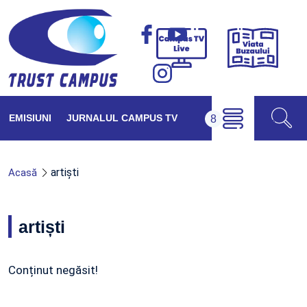
Viața
Campus
Buzăul
TV
Live
EMISIUNI
JURNALUL CAMPUS TV
artiști
Acasă
artiști
Conținut negăsit!