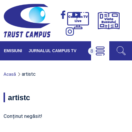
Viața
Campus
Buzăul
TV
Live
EMISIUNI
JURNALUL CAMPUS TV
artistc
Acasă
artistc
Conținut negăsit!