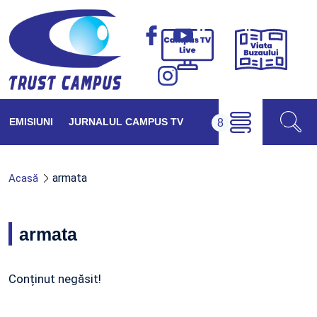
Viața
Campus
Buzăul
TV
Live
EMISIUNI
JURNALUL CAMPUS TV
armata
Acasă
armata
Conținut negăsit!