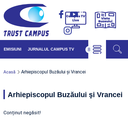
Viața
Campus
Buzăul
TV
Live
EMISIUNI
JURNALUL CAMPUS TV
Arhiepiscopul Buzăului şi Vrancei
Acasă
Arhiepiscopul Buzăului şi Vrancei
Conținut negăsit!