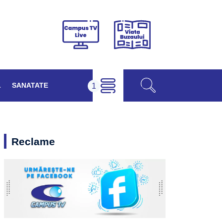
Viața
Campus
Buzăului
TV
Live
L
SANATATE
Reclame