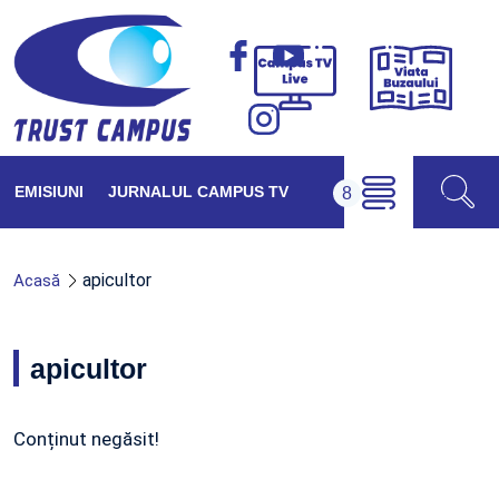
Viața
Campus
Buzăul
TV
Live
EMISIUNI
JURNALUL CAMPUS TV
apicultor
Acasă
apicultor
Conținut negăsit!