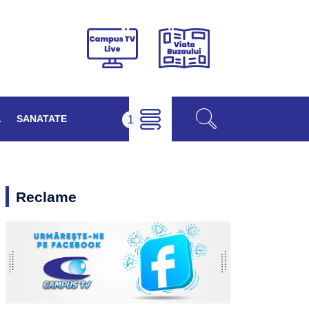
Viața
Campus
Buzăului
TV
Live
L
SANATATE
Reclame