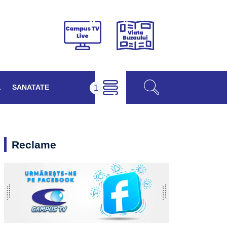
Viața
Campus
Buzăului
TV
Live
L
SANATATE
Reclame