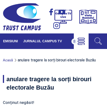
Viața
Campus
Buzăul
TV
Live
EMISIUNI
JURNALUL CAMPUS TV
anulare tragere la sorți birouri electorale Buzău
Acasă
anulare tragere la sorți birouri
electorale Buzău
Conținut negăsit!