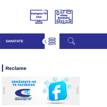
Viața
Campus
Buzăului
TV
Live
L
SANATATE
Reclame