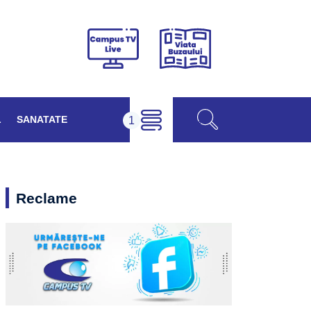
Viața
Campus
Buzăului
TV
Live
L
SANATATE
Reclame