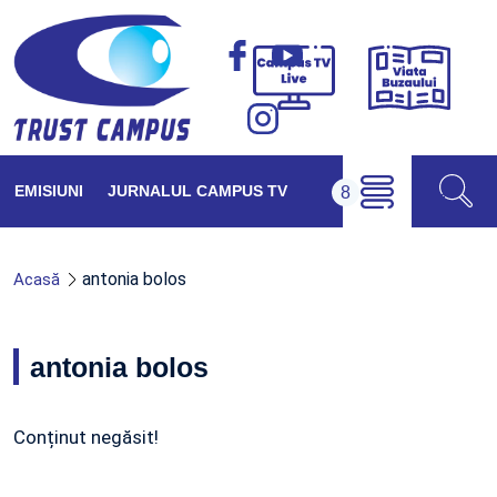
Viața
Campus
Buzăul
TV
Live
EMISIUNI
JURNALUL CAMPUS TV
antonia bolos
Acasă
antonia bolos
Conținut negăsit!