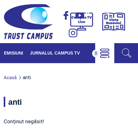
Viața
Campus
Buzăul
TV
Live
EMISIUNI
JURNALUL CAMPUS TV
anti
Acasă
anti
Conținut negăsit!