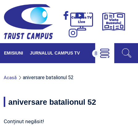
Viața
Campus
Buzăul
TV
Live
EMISIUNI
JURNALUL CAMPUS TV
aniversare batalionul 52
Acasă
aniversare batalionul 52
Conținut negăsit!