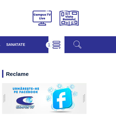
Viața
Campus
Buzăului
TV
Live
L
SANATATE
Reclame