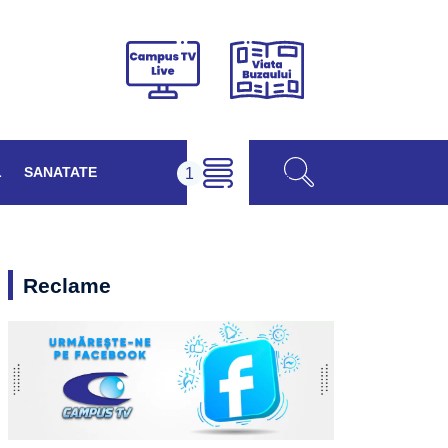
Viața
Campus
Buzăului
TV
Live
L
SANATATE
Reclame