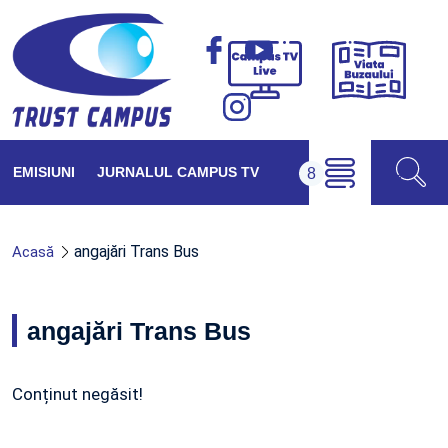
Viața
Campus
Buzăul
TV
Live
EMISIUNI
JURNALUL CAMPUS TV
angajări Trans Bus
Acasă
angajări Trans Bus
Conținut negăsit!