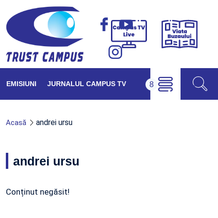
Viața
Campus
Buzăul
TV
Live
EMISIUNI
JURNALUL CAMPUS TV
andrei ursu
Acasă
andrei ursu
Conținut negăsit!