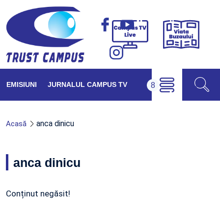
Viața
Campus
Buzăul
TV
Live
EMISIUNI
JURNALUL CAMPUS TV
anca dinicu
Acasă
anca dinicu
Conținut negăsit!