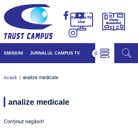
Viața
Campus
Buzăul
TV
Live
EMISIUNI
JURNALUL CAMPUS TV
analize medicale
Acasă
analize medicale
Conținut negăsit!