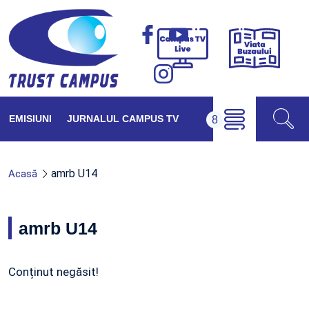
Viața
Campus
Buzăul
TV
Live
EMISIUNI
JURNALUL CAMPUS TV
amrb U14
Acasă
amrb U14
Conținut negăsit!