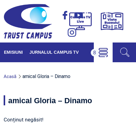
Viața
Campus
Buzăul
TV
Live
EMISIUNI
JURNALUL CAMPUS TV
amical Gloria – Dinamo
Acasă
amical Gloria – Dinamo
Conținut negăsit!