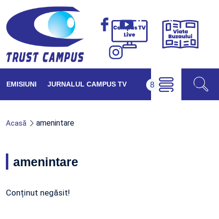
Viața
Campus
Buzăul
TV
Live
EMISIUNI
JURNALUL CAMPUS TV
amenintare
Acasă
amenintare
Conținut negăsit!