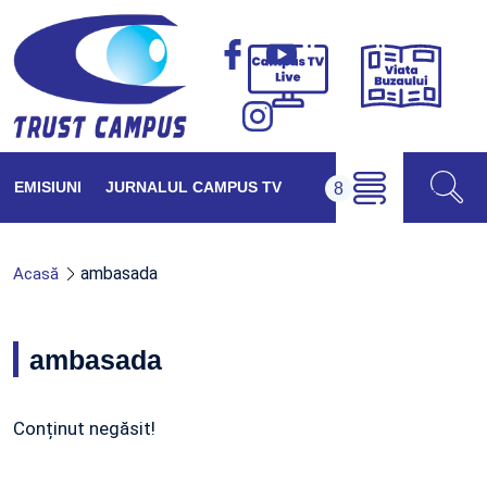
Viața
Campus
Buzăul
TV
Live
EMISIUNI
JURNALUL CAMPUS TV
ambasada
Acasă
ambasada
Conținut negăsit!