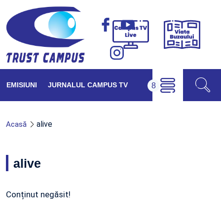
Viața
Campus
Buzăul
TV
Live
EMISIUNI
JURNALUL CAMPUS TV
alive
Acasă
alive
Conținut negăsit!