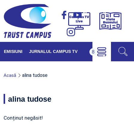
Viața
Campus
Buzăul
TV
Live
EMISIUNI
JURNALUL CAMPUS TV
alina tudose
Acasă
alina tudose
Conținut negăsit!