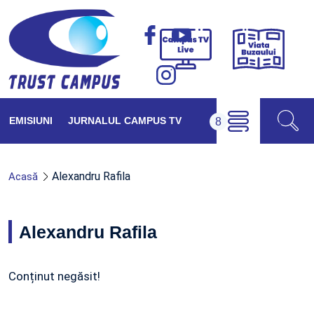
Viața
Campus
Buzăul
TV
Live
EMISIUNI
JURNALUL CAMPUS TV
Alexandru Rafila
Acasă
Alexandru Rafila
Conținut negăsit!